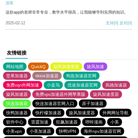
游客
这款app的老师非常专业，教学水平很高，让我能够学到实用的知识。
2025-02-12
支持
[0]
反对
[0]
友情链接
网站地图
QuickQ
旋风加速度器
旋风加速
坚果加速器
tiktok加速器
狗急加速器官网
免费vqn外网加速
小蓝鸟
优途加速器官网
风驰加速器
旋风加速器
免费vps加速器外网苹果版
旋风加速度器
快连加速器
快连加速器官网入口
原子加速器
快鸭加速器
快柠檬加速器
旋风加速度器
外网网址导航
软件中心
雷霆加速
狂飙加速器
哔咔漫画
小美
小美vpn
小美加速器
快鸭VPN
海外npv加速器官网