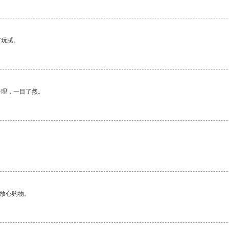
有玩腻。
合理，一目了然。
够放心购物。