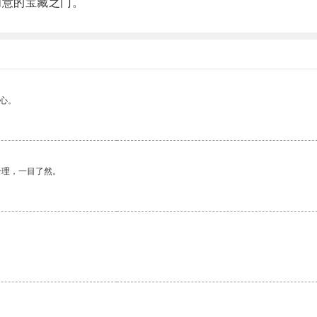
创意的宝藏之门。
心。
合理，一目了然。